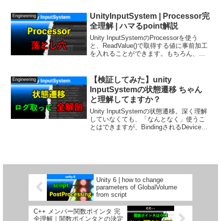
まづくと言われるポインタ。さらにメン
バへのポインタとなると、難易度がグ
UnityInputSystem | Processor完
Engineering
ッ...
全理解 | ハマるpoint解説
Unity InputSystemのProcessorを使う
と、ReadValue()で取得する値に事前加工
を入れることができます。もちろん、
Readした後に加工を入れても良いのです
が、Processorを使うことにより、input部
とGameLogic部を切り離すことができま
【検証してみた】unity
Engineering
す。今回は、OriginalのProcessorをつく
InputSystemの状態遷移 ちゃん
っていくことで、ハマるpointも潰して、
と理解してますか？
Processorの完全理解を目指します。
Unity InputSystemの状態遷移。深く理解
していなくても、「なんとなく」使うこ
とはできますが、BindingされるDeviceに
よっては予想外の動きとなることもあ
り、自分のprogramで使う際は、それぞれ
が自身で事前に動作確認し、内部動作を
きちんと理解する作業が必須となりま
す。今回、私自身は、実際にログを取り
ながら一通り動作させて、動きを検証し
Unity 6 | how to change
ました。皆さんが検証する際の参考にな
parameters of GlobalVolume
るよう、これを動画にまとめておきま
from script
す。
C++ メンバー関数ポインタ 完
全理解｜関数ポインタとの決定