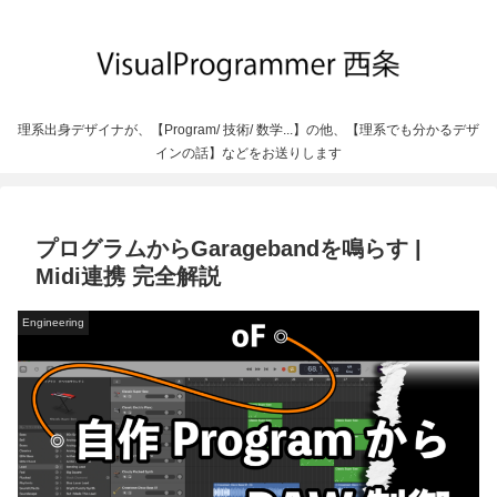
理系出身デザイナが、【Program/ 技術/ 数学...】の他、【理系でも分かるデザ
インの話】などをお送りします
プログラムからGaragebandを鳴らす |
Midi連携 完全解説
Engineering