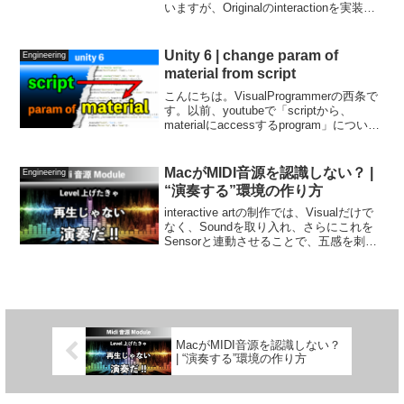
す。
いますが、Originalのinteractionを実装す
ることもできます。デフォルトで用意さ
れていないモノで、真っ先に欲しくなる
interactionは、長押しによる、KeyRepeat
Unity 6 | change param of
Engineering
ではないでしょうか。今回は、こちらの
material from script
設計から、実装まで、を動画にまとめて
おきます。
こんにちは。VisualProgrammerの西条で
す。以前、youtubeで「scriptから、
materialにaccessするprogram」について
の解説をしたのですが、今回は、こちら
について、2023.2.22f1 -> 6.3で...
MacがMIDI音源を認識しない？ |
Engineering
“演奏する”環境の作り方
interactive artの制作では、Visualだけで
なく、Soundを取り入れ、さらにこれを
Sensorと連動させることで、五感を刺激
する、魅力的な作品をつくり出すことが
できます。しかし、wavやmp3では、あく
まで「再生」であるこ...
MacがMIDI音源を認識しない？
| “演奏する”環境の作り方