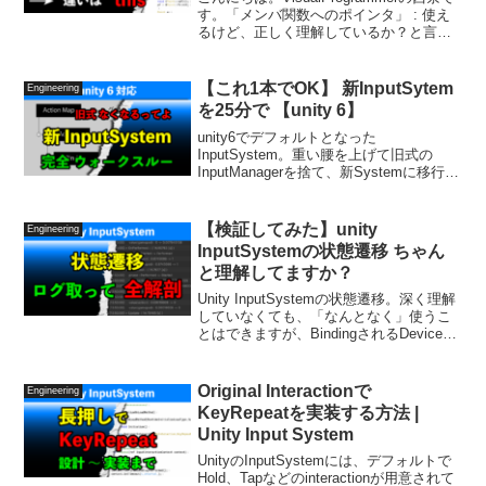
す。「メンバ関数へのポインタ」 : 使え
るけど、正しく理解しているか？と言わ
れるとどうでしょう？C/C++で最初につ
まづくと言われるポインタ。さらにメン
バへのポインタとなると、難易度がグ
【これ1本でOK】 新InputSytem
Engineering
ッ...
を25分で 【unity 6】
unity6でデフォルトとなった
InputSystem。重い腰を上げて旧式の
InputManagerを捨て、新Systemに移行し
ましょう。
【検証してみた】unity
Engineering
InputSystemの状態遷移 ちゃん
と理解してますか？
Unity InputSystemの状態遷移。深く理解
していなくても、「なんとなく」使うこ
とはできますが、BindingされるDeviceに
よっては予想外の動きとなることもあ
り、自分のprogramで使う際は、それぞれ
が自身で事前に動作確認し、内部動作を
Original Interactionで
Engineering
きちんと理解する作業が必須となりま
KeyRepeatを実装する方法 |
す。今回、私自身は、実際にログを取り
Unity Input System
ながら一通り動作させて、動きを検証し
ました。皆さんが検証する際の参考にな
UnityのInputSystemには、デフォルトで
るよう、これを動画にまとめておきま
Hold、Tapなどのinteractionが用意されて